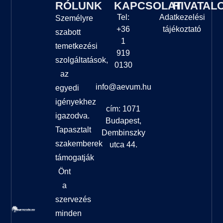
RÓLUNK
KAPCSOLAT
HIVATAL
Tel:
Adatkezelési
Személyre
+36
tájékoztató
szabott
1
temetkezési
919
szolgáltatások,
0130
az
info@aevum.hu
egyedi
igényekhez
cím: 1071
igazodva.
Budapest,
Tapasztalt
Dembinszky
szakemberek
utca 44.
támogatják
Önt
a
szervezés
minden