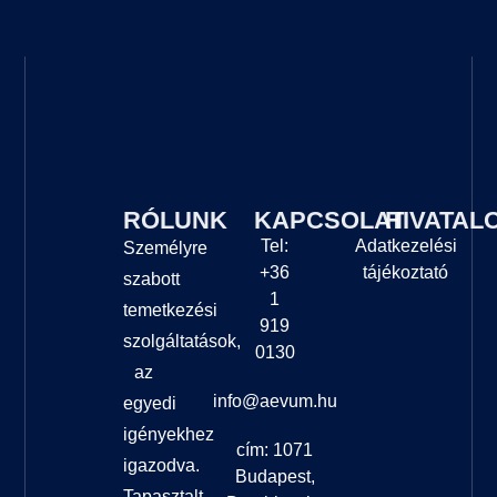
RÓLUNK
KAPCSOLAT
HIVATAL
Tel:
Adatkezelési
Személyre
+36
tájékoztató
szabott
1
temetkezési
919
szolgáltatások,
0130
az
info@aevum.hu
egyedi
igényekhez
cím: 1071
igazodva.
Budapest,
Tapasztalt