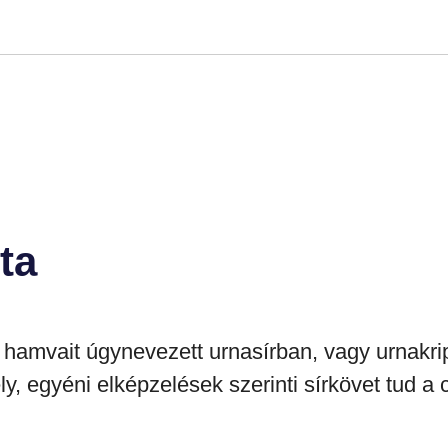
ta
t hamvait úgynevezett
urnasír
ban, vagy
urnakri
 egyéni elképzelések szerinti sírkövet tud a csa