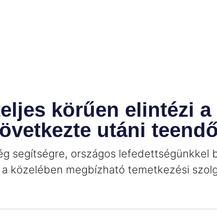
ljes körűen elintézi a
övetkezte utáni teendő
ég segítségre, országos lefedettségünkkel b
n a közelében megbízható temetkezési szolg