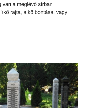
g van a
meglévő sírban
rkő rajta, a kő bontása, vagy