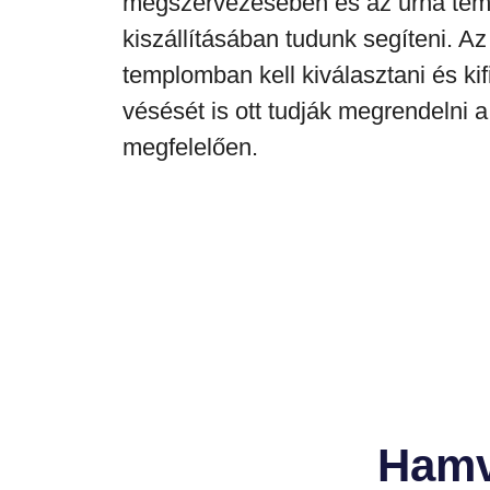
megszervezésében és az urna tem
kiszállításában tudunk segíteni. Az
templomban kell kiválasztani és kif
vésését is ott tudják megrendelni 
megfelelően.
Hamv