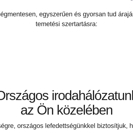
tségmentesen, egyszerűen és gyorsan tud áraján
temetési szertartásra:
Országos irodahálózatun
az Ön közelében
égre, országos lefedettségünkkel biztosítjuk, 