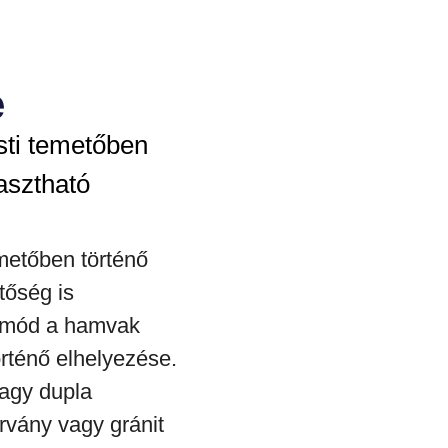
e
ti temetőben
asztható
metőben történő
tőség is
bb mód a hamvak
örténő elhelyezése.
vagy dupla
rvány vagy gránit