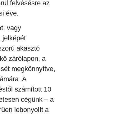
erül felvésésre az
si éve.
t, vagy
 jelképét
oszorú akasztó
kő zárólapon, a
ését megkönnyítve,
zámára. A
stől számított 10
zetesen
cégünk – a
rűen lebonyolít
a