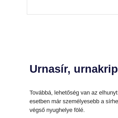
Urnasír, urnakrip
Továbbá, lehetőség van az elhuny
esetben már személyesebb a sírhely,
végső nyughelye fölé.