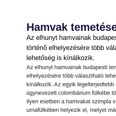
Hamvak temetés
Az elhunyt hamvainak budapes
történő elhelyezésére több vál
lehetőség is kínálkozik.
Az elhunyt hamvainak budapesti te
elhelyezésére több választható lehe
kínálkozik. Az egyik legelterjedte
úgynevezett
colombárium fülké
be t
Ilyen esetben a hamvakat szimpla 
urnafülkében helyezik el, melyet má