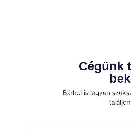
Cégünk te
bek
Bárhol is legyen szüks
találjo