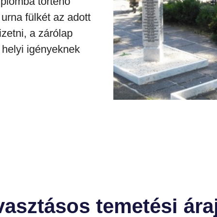
plomba történő
 urna fülkét az adott
izetni, a zárólap
a helyi igényeknek
asztásos temetési áraj