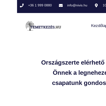
+36 1 999 0880
info@nivis.hu​
10
Kezdőla
Országszerte elérhető 
Önnek a legneheze
csapatunk gondosk