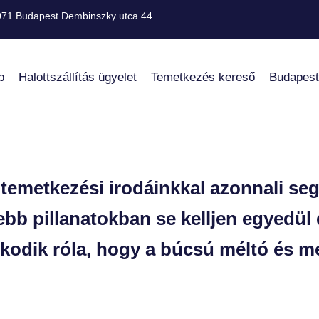
71 Budapest Dembinszky utca 44.​
p
Halottszállítás ügyelet
Temetkezés kereső
Budapest
temetkezési irodáinkkal azonnali se
bb pillanatokban se kelljen egyedül 
odik róla, hogy a búcsú méltó és m