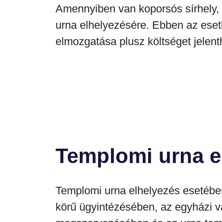
Amennyiben van koporsós sírhely, m
urna
elhelyezésére. Ebben az esetbe
elmozgatása plusz költséget jelent
Templomi urna e
Templomi urna elhelyezés
esetében
körű ügyintézésében, az egyházi v