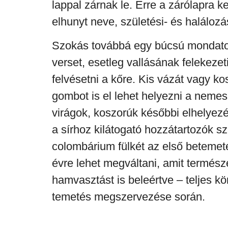
lappal zárnak le. Erre a zárólapra k
elhunyt neve, születési- és halálozá
Szokás továbbá egy búcsú mondato
verset, esetleg vallásának felekezeti
felvésetni a kőre. Kis vázát vagy k
gombot is el lehet helyezni a nemes
virágok, koszorúk későbbi elhelyez
a sírhoz kilátogató hozzátartozók s
colombárium fülkét az első betemeté
évre lehet megváltani, amit termés
hamvasztást is beleértve – teljes kö
temetés megszervezése során.