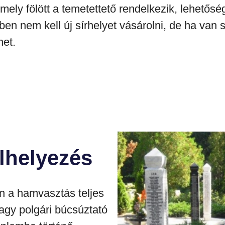
ely fölött a temetettető rendelkezik, lehetősé
n nem kell új sírhelyet vásárolni, de ha van sí
het.
lhelyezés
 a hamvasztás teljes
agy polgári búcsúztató